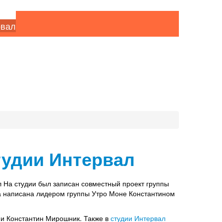
рвал
тудии Интервал
л На студии был записан совместный проект группы
а написана лидером группы Утро Моне Константином
 и Константин Мирошник. Также в
студии Интервал