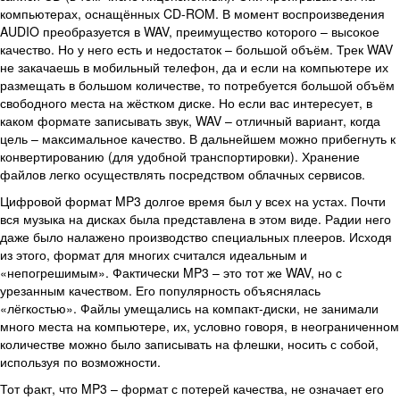
компьютерах, оснащённых CD-ROM. В момент воспроизведения
AUDIO преобразуется в WAV, преимущество которого – высокое
качество. Но у него есть и недостаток – большой объём. Трек WAV
не закачаешь в мобильный телефон, да и если на компьютере их
размещать в большом количестве, то потребуется большой объём
свободного места на жёстком диске. Но если вас интересует, в
каком формате записывать звук, WAV – отличный вариант, когда
цель – максимальное качество. В дальнейшем можно прибегнуть к
конвертированию (для удобной транспортировки). Хранение
файлов легко осуществлять посредством облачных сервисов.
Цифровой формат MP3 долгое время был у всех на устах. Почти
вся музыка на дисках была представлена в этом виде. Радии него
даже было налажено производство специальных плееров. Исходя
из этого, формат для многих считался идеальным и
«непогрешимым». Фактически MP3 – это тот же WAV, но с
урезанным качеством. Его популярность объяснялась
«лёгкостью». Файлы умещались на компакт-диски, не занимали
много места на компьютере, их, условно говоря, в неограниченном
количестве можно было записывать на флешки, носить с собой,
используя по возможности.
Тот факт, что MP3 – формат с потерей качества, не означает его