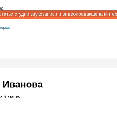
НЮ
Статьи студии звукозаписи и видеопродакшена Инте
тервал
а Иванова
а "Наташка"