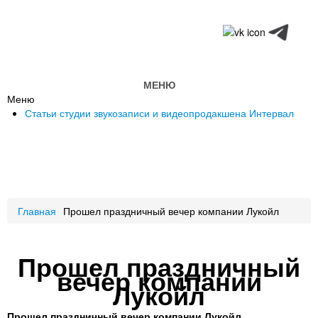
МЕНЮ
Меню
Статьи студии звукозаписи и видеопродакшена Интервал
Главная
Прошел праздничный вечер компании Лукойл
Прошел праздничный
вечер компании
Лукойл
Прошел праздничный вечер компании Лукойл