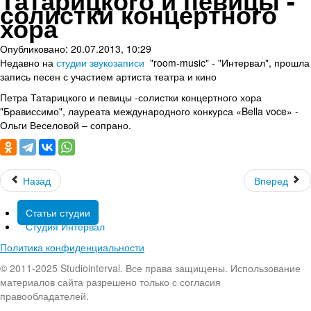
Татарицкого и певицы -
солистки концертного
хора
Опубликовано: 20.07.2013, 10:29
Недавно на
студии звукозаписи
"room-music" - "Интервал", прошла
запись песен с участием артиста театра и кино
Петра Татарицкого и певицы -солистки концертного хора
"Брависсимо", лауреата международного конкурса «Bella voce» -
Ольги Веселовой – сопрано.
Назад
Вперед
Статьи студии
Студия Интервал
Политика конфиденциальности
© 2011-2025 Studiointerval. Все права защищены. Использование
материалов сайта разрешено только с согласия
правообладателей.