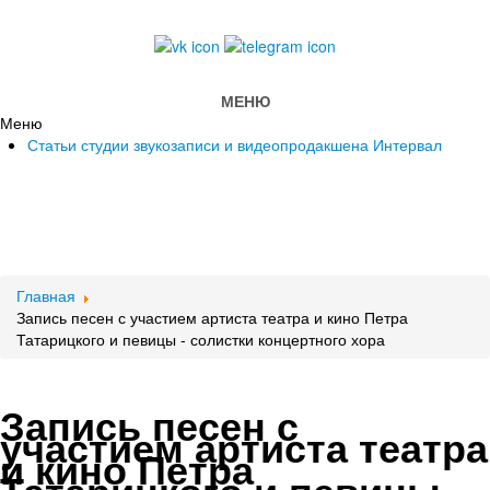
МЕНЮ
Меню
Статьи студии звукозаписи и видеопродакшена Интервал
Главная
Запись песен с участием артиста театра и кино Петра
Татарицкого и певицы - солистки концертного хора
Запись песен с
участием артиста театра
и кино Петра